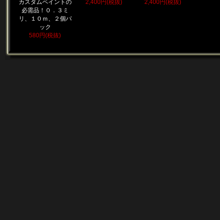
カスタムペイントの
2,400円(税抜)
2,400円(税抜)
必需品！０．３ミ
リ、１０ｍ、２個パ
ック
580円(税抜)