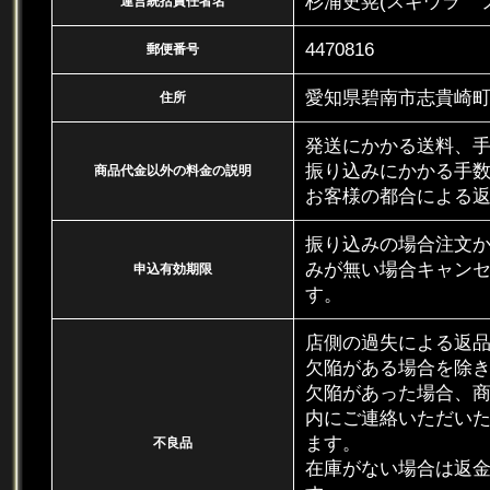
杉浦史晃(スギウラ 
運営統括責任者名
4470816
郵便番号
愛知県碧南市志貴崎
住所
発送にかかる送料、
振り込みにかかる手
商品代金以外の料金の説明
お客様の都合による
振り込みの場合注文
みが無い場合キャン
申込有効期限
す。
店側の過失による返品
欠陥がある場合を除
欠陥があった場合、
内にご連絡いただい
ます。
不良品
在庫がない場合は返