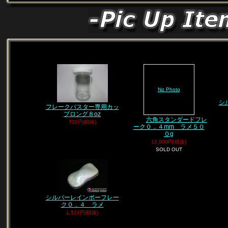
No Photo
シ
フレークバスター専用カッ
プロング８oz
六角スタンダードフレ
700円(税抜)
ーク０．４mm ラメ５０
０g
12,000円(税抜)
SOLD OUT
シルバーレインボーフレー
ク０．４ ラメ
1,524円(税抜)