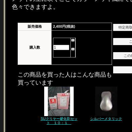
色々できますよ。
販売価格
2,400円(税抜)
特定商
購入数
この
この商品を買った人はこんな商品も
買っています
SUクリヤー硬化剤セッ
シルバーメタリック
ト １０：１