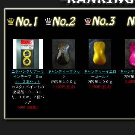
ニチバンクリアーラ
キャンディーブラッ
キャンディーイエロ
キャンデ
インテープ ３ｍ
ク
ーゴールド
内容量
ｍ ２本セット
内容量１００ｇ
内容量１００ｇ
2,40
カスタムペイントの
2,400円(税抜)
2,400円(税抜)
必需品！０．３ミ
リ、１０ｍ、２個パ
ック
580円(税抜)