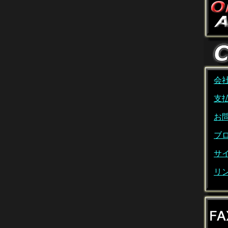
会
支
お
ブ
サ
リ