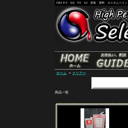
CBX ﾎｰｸ GS FX XJ 塗装 塗料 カスタムペ
ホーム
>
クリアー
商品一覧