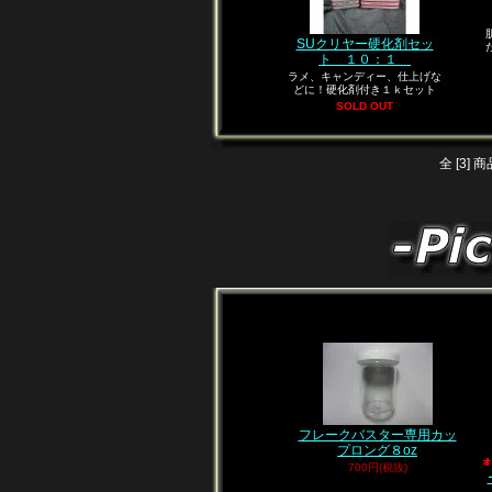
SUクリヤー硬化剤セッ
ト １０：１
ラメ、キャンディー、仕上げな
どに！硬化剤付き１ｋセット
SOLD OUT
全 [3]
フレークバスター専用カッ
プロング８oz
700円(税抜)