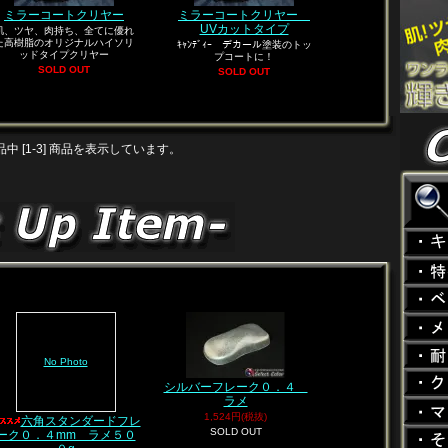
ミラーコートクリヤー
ミラーコートクリヤー
UVカットタイプ
肌、ツヤ、肉持ち、全てに優れ
た高樹脂のオリジナルハイソリ
ｷｬﾝﾃﾞｨｰ デカール塗装のトッ
ッドタイプクリヤー
プコートに！
SOLD OUT
SOLD OUT
 商品中 [1-3] 商品を表示しています。
No Photo
シルバーフレーク０．４
ラメ
1,524円(税抜)
六角スタンダードフレ
SOLD OUT
ーク０．４mm ラメ５０