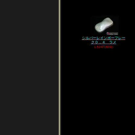
シルバーレインボーフレー
ク０．４ ラメ
1,524円(税抜)