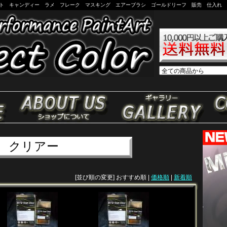
イント キャンディー ラメ フレーク マスキング エアーブラシ ゴールドリーフ 販売 仕入れ SEL
クリアー
[並び順の変更]
おすすめ順
|
価格順
|
新着順