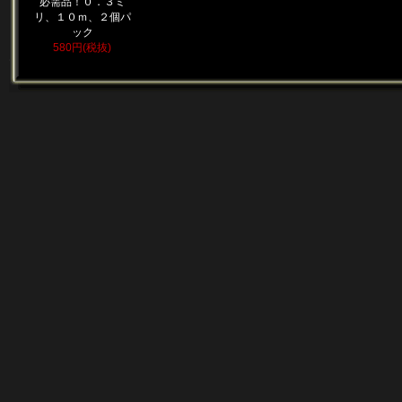
必需品！０．３ミ
リ、１０ｍ、２個パ
ック
580円(税抜)