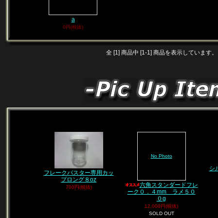
a
0円(税抜)
全 [1] 商品中 [1-1] 商品を表示しています。
No Photo
シ
フレークバスター専用カッ
プロング８oz
六角スタンダードフレ
700円(税抜)
ーク０．４mm ラメ５０
０g
12,000円(税抜)
SOLD OUT