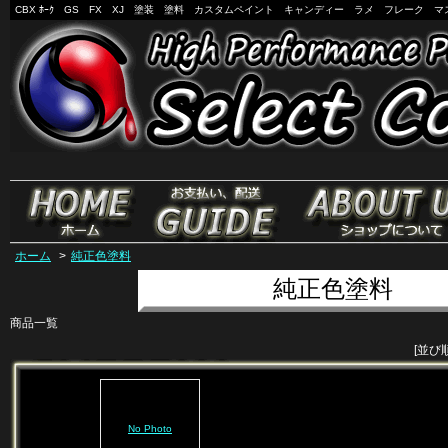
CBX ﾎｰｸ GS FX XJ 塗装 塗料 カスタムペイント キャンディー ラメ フレーク マ
ホーム
>
純正色塗料
純正色塗料
商品一覧
[並び
No Photo