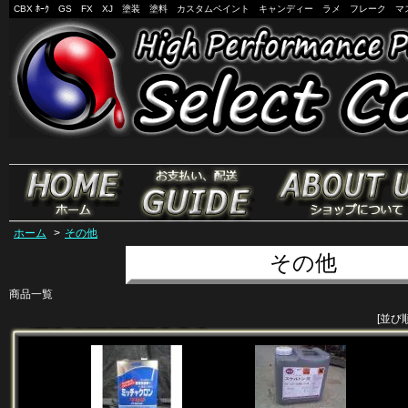
CBX ﾎｰｸ GS FX XJ 塗装 塗料 カスタムペイント キャンディー ラメ フレーク マ
ホーム
>
その他
その他
商品一覧
[並び