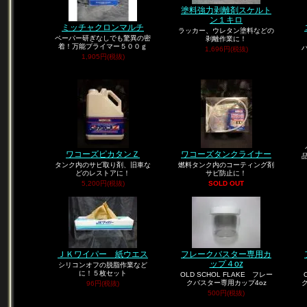
塗料強力剥離剤スケルト
ン１キロ
ミッチャクロンマルチ
ラッカー、ウレタン塗料などの
ペーパー研ぎなしでも驚異の密
剥離作業に！
着！万能プライマー５００ｇ
1,696円(税抜)
1,905円(税抜)
ワコーズピカタンＺ
ワコーズタンクライナー
タンク内のサビ取り剤、旧車な
燃料タンク内のコーティング剤
どのレストアに！
サビ防止に！
5,200円(税抜)
SOLD OUT
ＪＫワイパー 紙ウエス
フレークバスター専用カ
ップ４oz
シリコンオフの脱脂作業など
に！５枚セット
OLD SCHOL FLAKE フレー
クバスター専用カップ4oz
96円(税抜)
500円(税抜)