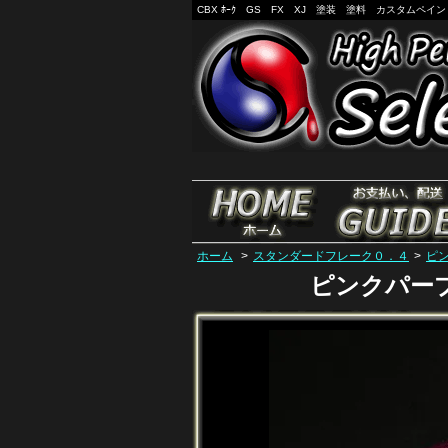
CBX ﾎｰｸ GS FX XJ 塗装 塗料 カスタムペ
ホーム
>
スタンダードフレーク０．４
>
ピ
ピンクパー