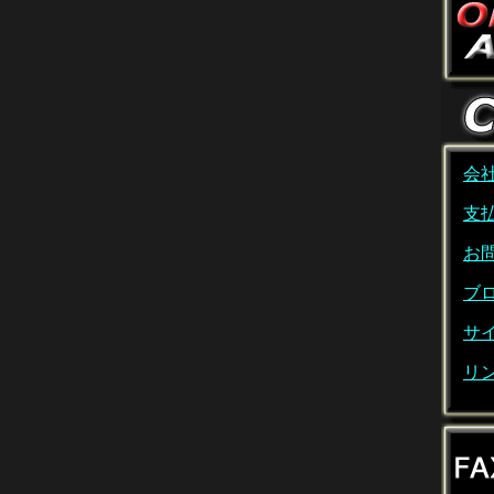
会
支
お
ブ
サ
リ