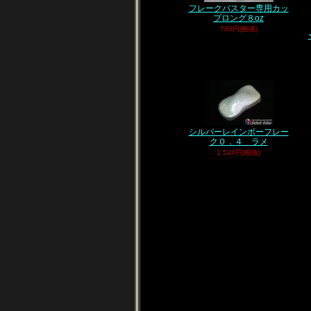
フレークバスター専用カッ
プロング８oz
700円(税抜)
シルバーレインボーフレー
ク０．４ ラメ
1,524円(税抜)